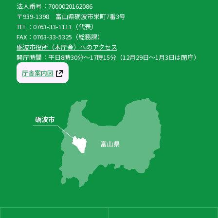
法人番号：7000020162086
〒939-1398 富山県砺波市栄町7番3号
TEL：0763-33-1111（代表）
FAX：0763-33-5325（総務課）
砺波市役所（本庁舎）へのアクセス
開庁時間：平日8時30分〜17時15分（12月29日〜1月3日は閉庁）
庁舎案内図