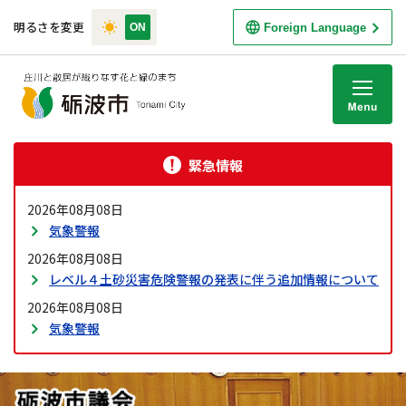
明るさを変更
Foreign Language
M
緊急情報
2026年08月08日
気象警報
2026年08月08日
レベル４土砂災害危険警報の発表に伴う追加情報について
2026年08月08日
気象警報