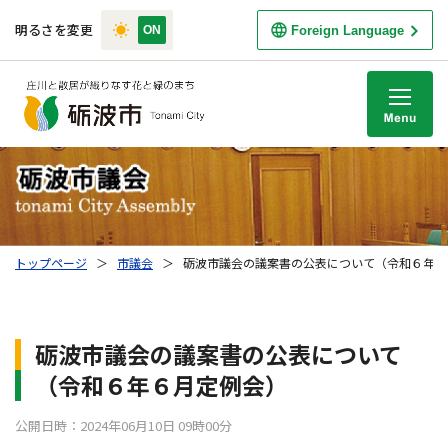
明るさを変更
Foreign Language
M
トップページ
＞
市議会
＞
砺波市議会の議案書の公表について（令和６年６
砺波市議会の議案書の公表について
（令和６年６月定例会）
公開日時：2024年06月10日 09時00分