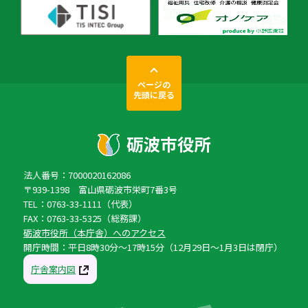
ページの
先頭に戻る
法人番号：7000020162086
〒939-1398 富山県砺波市栄町7番3号
TEL：0763-33-1111（代表）
FAX：0763-33-5325（総務課）
砺波市役所（本庁舎）へのアクセス
開庁時間：平日8時30分〜17時15分（12月29日〜1月3日は閉庁）
庁舎案内図