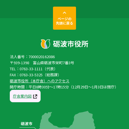
ページの
先頭に戻る
法人番号：7000020162086
〒939-1398 富山県砺波市栄町7番3号
TEL：0763-33-1111（代表）
FAX：0763-33-5325（総務課）
砺波市役所（本庁舎）へのアクセス
開庁時間：平日8時30分〜17時15分（12月29日〜1月3日は閉庁）
庁舎案内図