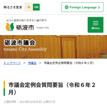
明るさを変更
Foreign Language
M
トップページ
＞
市議会
＞
市議会定例会質問要旨（令和６年２月）
市議会定例会質問要旨（令和６年２
月）
公開日時：2024年03月05日 21時07分