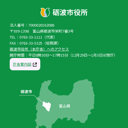
法人番号：7000020162086
〒939-1398 富山県砺波市栄町7番3号
TEL：0763-33-1111（代表）
FAX：0763-33-5325（総務課）
砺波市役所（本庁舎）へのアクセス
開庁時間：平日8時30分〜17時15分（12月29日〜1月3日は閉庁）
庁舎案内図