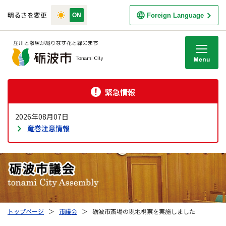
明るさを変更
Foreign Language
M
緊急情報
2026年08月07日
竜巻注意情報
トップページ
＞
市議会
＞
砺波市斎場の現地視察を実施しました