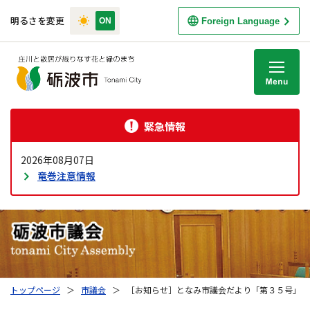
明るさを変更
Foreign Language
M
緊急情報
2026年08月07日
竜巻注意情報
トップページ
＞
市議会
＞
［お知らせ］となみ市議会だより「第３５号」を