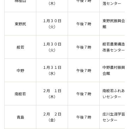
栴檀山
午後７時
（木）
落センター
１月３０日
東野尻振興会
東野尻
午後７時
（火）
館
１月３０日
般若農業構造
般若
午後７時
（火）
改善センター
１月３１日
中野農村振興
中野
午後７時
（水）
会館
２月 １日
南般若ふれあ
南般若
午後７時
（木）
いセンター
２月 ２日
庄川生涯学習
青島
午後７時
（金）
センター