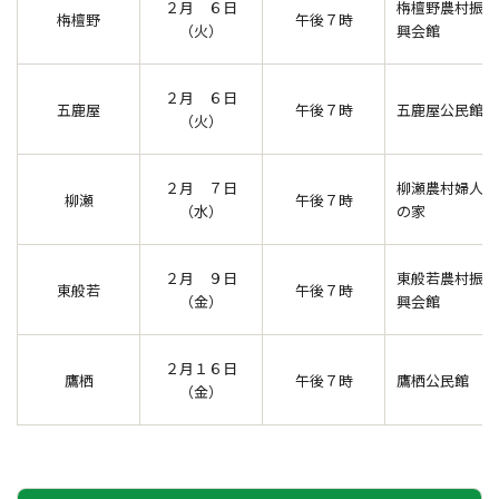
２月 ６日
栴檀野農村振
栴檀野
午後７時
（火）
興会館
２月 ６日
五鹿屋
午後７時
五鹿屋公民館
（火）
２月 ７日
柳瀬農村婦人
柳瀬
午後７時
（水）
の家
２月 ９日
東般若農村振
東般若
午後７時
（金）
興会館
２月１６日
鷹栖
午後７時
鷹栖公民館
（金）