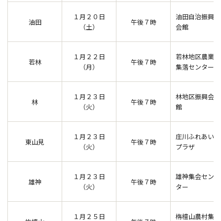
１月２０日
油田自治振興
油田
午後７時
（土）
会館
１月２２日
若林地区農業
若林
午後７時
（月）
集落センター
１月２３日
林地区振興会
林
午後７時
（火）
館
１月２３日
庄川ふれあい
東山見
午後７時
（火）
プラザ
１月２３日
雄神集会セン
雄神
午後７時
（火）
ター
１月２５日
栴檀山農村集