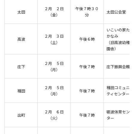
２月 ２日
午後７時３０
太田
太田公会堂
（金）
分
いこいの家た
２月 ３日
かなみ
高波
午後６時
（土）
（旧高波幼稚
園舎）
２月 ５日
庄下
午後７時
庄下振興会館
（月）
２月 ５日
種田コミュニ
種田
午後７時
（月）
ティセンター
２月 ６日
砺波体育セン
出町
午後７時
（火）
ター