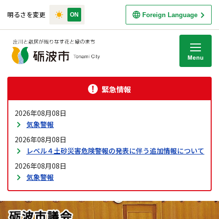
明るさを変更
Foreign Language
M
緊急情報
2026年08月08日
気象警報
2026年08月08日
レベル４土砂災害危険警報の発表に伴う追加情報について
2026年08月08日
気象警報