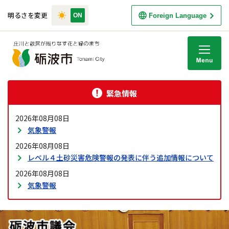
明るさを変更
Foreign Language
M
緊急情報
2026年08月08日
気象警報
2026年08月08日
レベル４土砂災害危険警報の発表に伴う追加情報について
2026年08月08日
気象警報