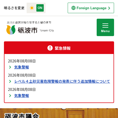
明るさを変更
Foreign Language
M
緊急情報
2026年08月08日
気象警報
2026年08月08日
レベル４土砂災害危険警報の発表に伴う追加情報について
2026年08月08日
気象警報