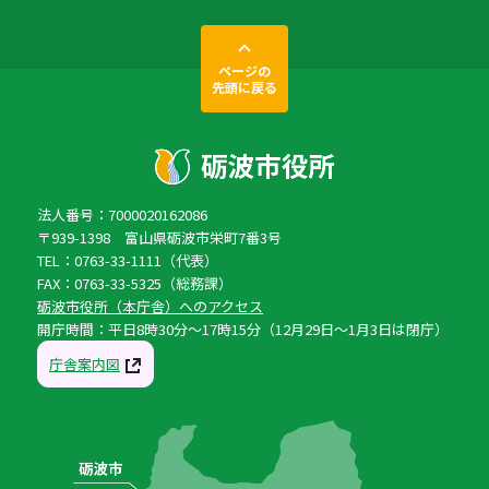
ページの
先頭に戻る
法人番号：7000020162086
〒939-1398 富山県砺波市栄町7番3号
TEL：0763-33-1111（代表）
FAX：0763-33-5325（総務課）
砺波市役所（本庁舎）へのアクセス
開庁時間：平日8時30分〜17時15分（12月29日〜1月3日は閉庁）
庁舎案内図