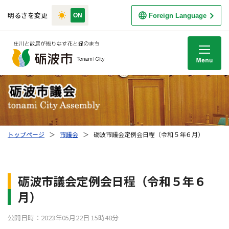
明るさを変更
Foreign Language
M
トップページ
＞
市議会
＞
砺波市議会定例会日程（令和５年６月）
砺波市議会定例会日程（令和５年６
月）
公開日時：2023年05月22日 15時48分