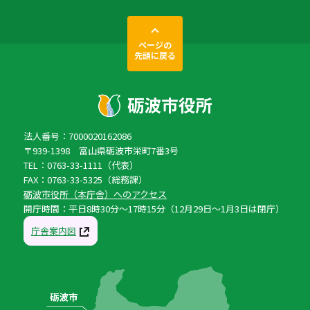
ページの
先頭に戻る
法人番号：7000020162086
〒939-1398 富山県砺波市栄町7番3号
TEL：0763-33-1111（代表）
FAX：0763-33-5325（総務課）
砺波市役所（本庁舎）へのアクセス
開庁時間：平日8時30分〜17時15分（12月29日〜1月3日は閉庁）
庁舎案内図