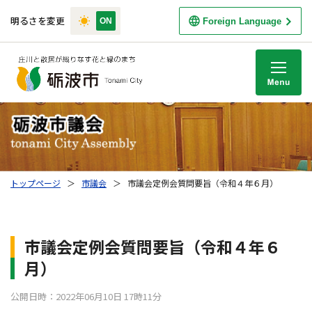
明るさを変更
Foreign Language
M
トップページ
＞
市議会
＞
市議会定例会質問要旨（令和４年６月）
市議会定例会質問要旨（令和４年６
月）
公開日時：2022年06月10日 17時11分