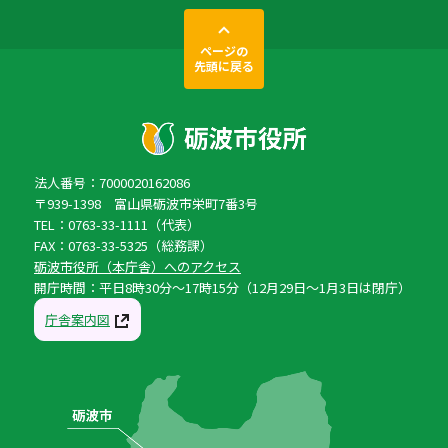
ページの
先頭に戻る
法人番号：7000020162086
〒939-1398 富山県砺波市栄町7番3号
TEL：0763-33-1111（代表）
FAX：0763-33-5325（総務課）
砺波市役所（本庁舎）へのアクセス
開庁時間：平日8時30分〜17時15分（12月29日〜1月3日は閉庁）
庁舎案内図