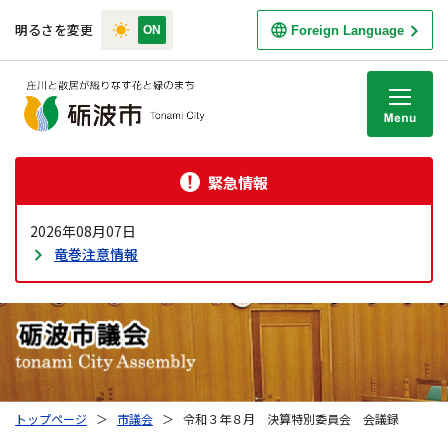
明るさを変更
Foreign Language
M
緊急情報
2026年08月07日
竜巻注意情報
トップページ
＞
市議会
＞
令和３年８月 決算特別委員会 会議録