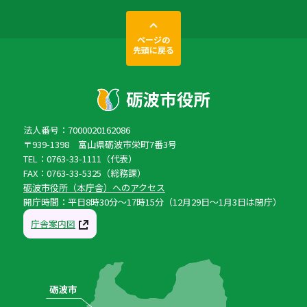
ページの
先頭に戻る
法人番号：7000020162086
〒939-1398 富山県砺波市栄町7番3号
TEL：0763-33-1111（代表）
FAX：0763-33-5325（総務課）
砺波市役所（本庁舎）へのアクセス
開庁時間：平日8時30分〜17時15分（12月29日〜1月3日は閉庁）
庁舎案内図