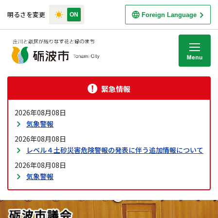
明るさを変更
Foreign Language
M
緊急情報
2026年08月08日
気象警報
2026年08月08日
レベル４土砂災害危険警報の発表に伴う追加情報について
2026年08月08日
気象警報