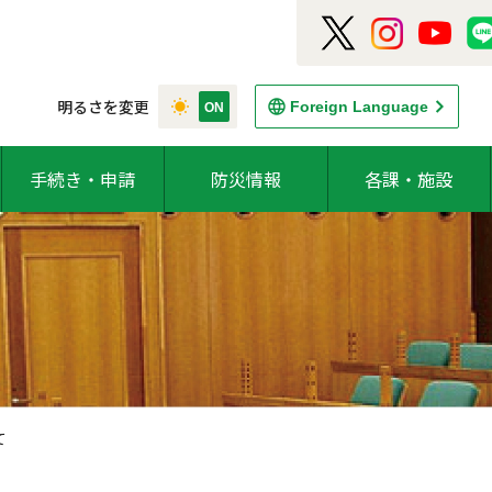
明るさを変更
Foreign Language
手続き・申請
防災情報
各課・施設
て