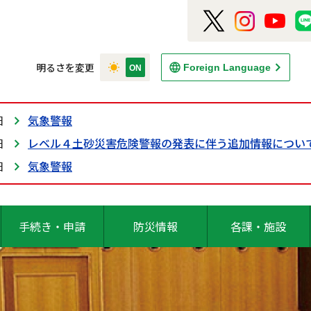
明るさを変更
Foreign Language
日
気象警報
日
レベル４土砂災害危険警報の発表に伴う追加情報につい
日
気象警報
手続き・申請
防災情報
各課・施設