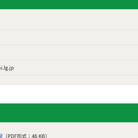
i.lg.jp
況
（PDF形式：46 KB）