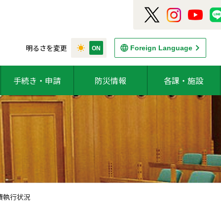
明るさを変更
Foreign Language
手続き・申請
防災情報
各課・施設
費執行状況