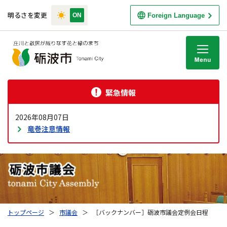
明るさを変更
Foreign Language
M
緊急情報
2026年08月07日
竜巻注意情報
トップページ
＞
市議会
＞
［バックナンバー］砺波市議会定例会日程