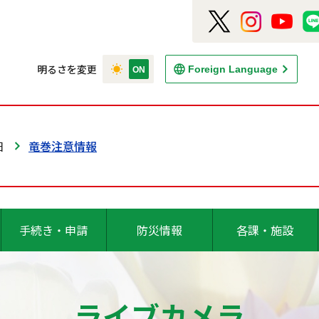
明るさを変更
Foreign Language
日
竜巻注意情報
手続き・申請
防災情報
各課・施設
ライブカメラ