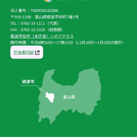
法人番号：7000020162086
〒939-1398 富山県砺波市栄町7番3号
TEL：0763-33-1111（代表）
FAX：0763-33-5325（総務課）
砺波市役所（本庁舎）へのアクセス
開庁時間：平日8時30分〜17時15分（12月29日〜1月3日は閉庁）
庁舎案内図