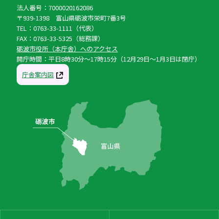
法人番号：7000020162086
〒939-1398 富山県砺波市栄町7番3号
TEL：0763-33-1111（代表）
FAX：0763-33-5325（総務課）
砺波市役所（本庁舎）へのアクセス
開庁時間：平日8時30分〜17時15分（12月29日〜1月3日は閉庁）
庁舎案内図