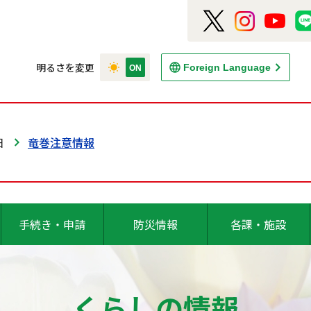
明るさを変更
Foreign Language
日
竜巻注意情報
手続き・申請
防災情報
各課・施設
くらしの情報