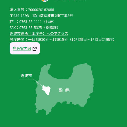
法人番号：7000020162086
〒939-1398 富山県砺波市栄町7番3号
TEL：0763-33-1111（代表）
FAX：0763-33-5325（総務課）
砺波市役所（本庁舎）へのアクセス
開庁時間：平日8時30分〜17時15分（12月29日〜1月3日は閉庁）
庁舎案内図