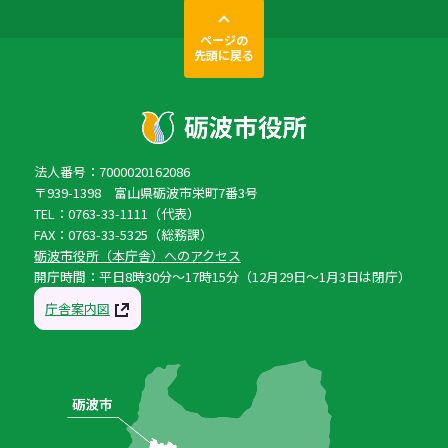
ページの
先頭に戻る
法人番号：7000020162086
〒939-1398 富山県砺波市栄町7番3号
TEL：0763-33-1111（代表）
FAX：0763-33-5325（総務課）
砺波市役所（本庁舎）へのアクセス
開庁時間：平日8時30分〜17時15分（12月29日〜1月3日は閉庁）
庁舎案内図