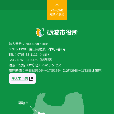
ページの
先頭に戻る
法人番号：7000020162086
〒939-1398 富山県砺波市栄町7番3号
TEL：0763-33-1111（代表）
FAX：0763-33-5325（総務課）
砺波市役所（本庁舎）へのアクセス
開庁時間：平日8時30分〜17時15分（12月29日〜1月3日は閉庁）
庁舎案内図