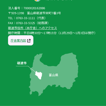
法人番号：7000020162086
〒939-1398 富山県砺波市栄町7番3号
TEL：0763-33-1111（代表）
FAX：0763-33-5325（総務課）
砺波市役所（本庁舎）へのアクセス
開庁時間：平日8時30分〜17時15分（12月29日〜1月3日は閉庁）
庁舎案内図