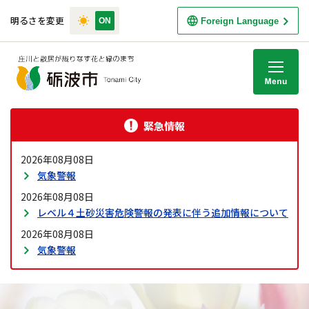
明るさを変更
Foreign Language
M
緊急情報
2026年08月08日
気象警報
2026年08月08日
レベル４土砂災害危険警報の発表に伴う追加情報について
2026年08月08日
気象警報