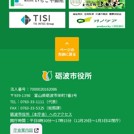
ページの
先頭に戻る
法人番号：7000020162086
〒939-1398 富山県砺波市栄町7番3号
TEL：0763-33-1111（代表）
FAX：0763-33-5325（総務課）
砺波市役所（本庁舎）へのアクセス
開庁時間：平日8時30分〜17時15分（12月29日〜1月3日は閉庁）
庁舎案内図