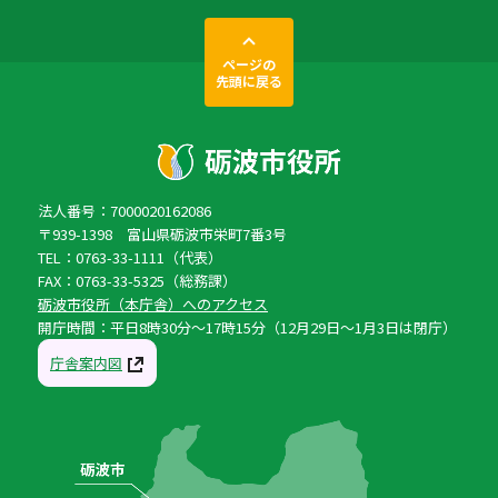
ページの
先頭に戻る
法人番号：7000020162086
〒939-1398 富山県砺波市栄町7番3号
TEL：0763-33-1111（代表）
FAX：0763-33-5325（総務課）
砺波市役所（本庁舎）へのアクセス
開庁時間：平日8時30分〜17時15分（12月29日〜1月3日は閉庁）
庁舎案内図