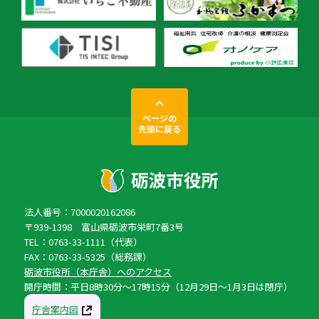
ページの
先頭に戻る
法人番号：7000020162086
〒939-1398 富山県砺波市栄町7番3号
TEL：0763-33-1111（代表）
FAX：0763-33-5325（総務課）
砺波市役所（本庁舎）へのアクセス
開庁時間：平日8時30分〜17時15分（12月29日〜1月3日は閉庁）
庁舎案内図