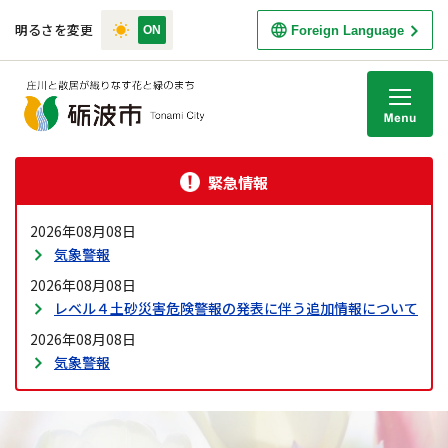
明るさを変更
Foreign Language
M
緊急情報
2026年08月08日
気象警報
2026年08月08日
レベル４土砂災害危険警報の発表に伴う追加情報について
2026年08月08日
気象警報