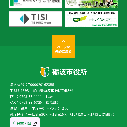
ページの
先頭に戻る
法人番号：7000020162086
〒939-1398 富山県砺波市栄町7番3号
TEL：0763-33-1111（代表）
FAX：0763-33-5325（総務課）
砺波市役所（本庁舎）へのアクセス
開庁時間：平日8時30分〜17時15分（12月29日〜1月3日は閉庁）
庁舎案内図