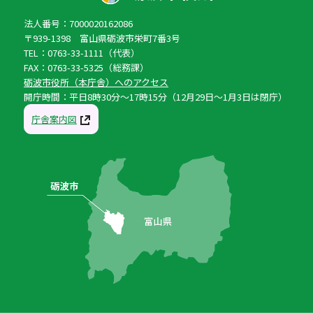
法人番号：7000020162086
〒939-1398 富山県砺波市栄町7番3号
TEL：0763-33-1111（代表）
FAX：0763-33-5325（総務課）
砺波市役所（本庁舎）へのアクセス
開庁時間：平日8時30分〜17時15分（12月29日〜1月3日は閉庁）
庁舎案内図