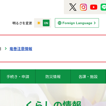
明るさを変更
Foreign Language
日
竜巻注意情報
手続き・申請
防災情報
各課・施設
くらしの情報