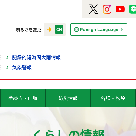
明るさを変更
Foreign Language
日
記録的短時間大雨情報
日
気象警報
手続き・申請
防災情報
各課・施設
くらしの情報