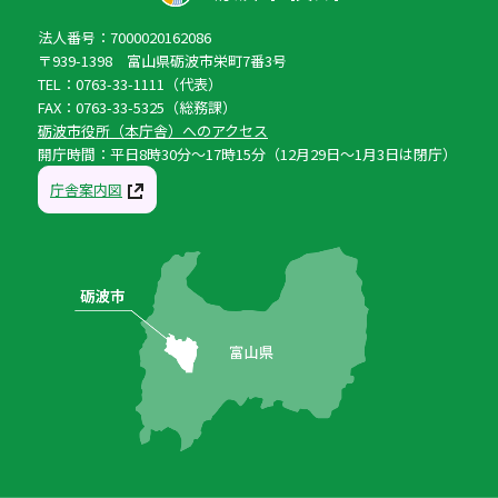
法人番号：7000020162086
〒939-1398 富山県砺波市栄町7番3号
TEL：0763-33-1111（代表）
FAX：0763-33-5325（総務課）
砺波市役所（本庁舎）へのアクセス
開庁時間：平日8時30分〜17時15分（12月29日〜1月3日は閉庁）
庁舎案内図