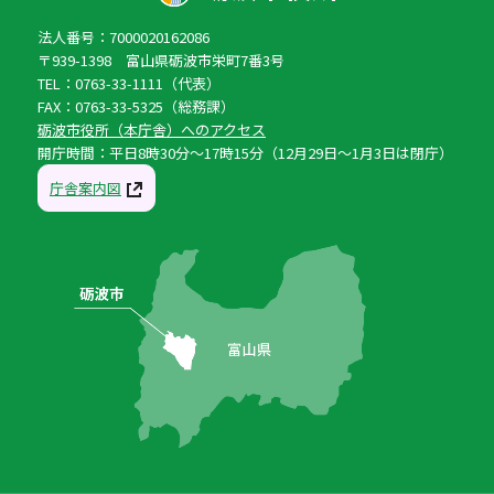
法人番号：7000020162086
〒939-1398 富山県砺波市栄町7番3号
TEL：0763-33-1111（代表）
FAX：0763-33-5325（総務課）
砺波市役所（本庁舎）へのアクセス
開庁時間：平日8時30分〜17時15分（12月29日〜1月3日は閉庁）
庁舎案内図