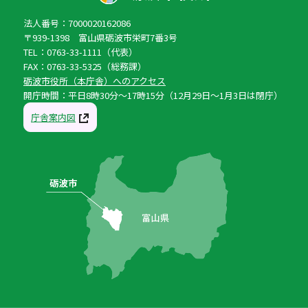
法人番号：7000020162086
〒939-1398 富山県砺波市栄町7番3号
TEL：0763-33-1111（代表）
FAX：0763-33-5325（総務課）
砺波市役所（本庁舎）へのアクセス
開庁時間：平日8時30分〜17時15分（12月29日〜1月3日は閉庁）
庁舎案内図