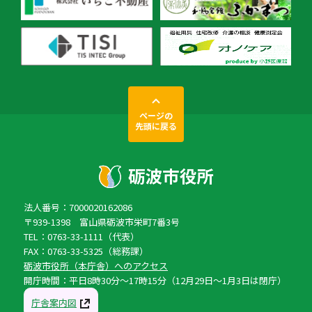
ページの
先頭に戻る
法人番号：7000020162086
〒939-1398 富山県砺波市栄町7番3号
TEL：0763-33-1111（代表）
FAX：0763-33-5325（総務課）
砺波市役所（本庁舎）へのアクセス
開庁時間：平日8時30分〜17時15分（12月29日〜1月3日は閉庁）
庁舎案内図