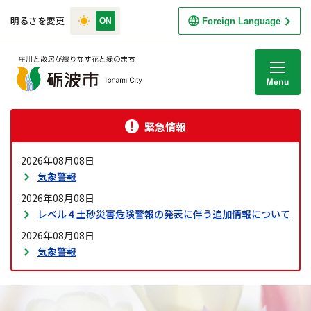
明るさを変更
Foreign Language
M
緊急情報
2026年08月08日
気象警報
2026年08月08日
レベル４土砂災害危険警報の発表に伴う追加情報について
2026年08月08日
気象警報