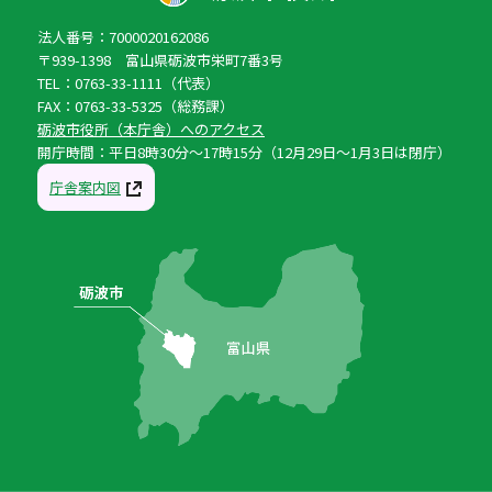
法人番号：7000020162086
〒939-1398 富山県砺波市栄町7番3号
TEL：0763-33-1111（代表）
FAX：0763-33-5325（総務課）
砺波市役所（本庁舎）へのアクセス
開庁時間：平日8時30分〜17時15分（12月29日〜1月3日は閉庁）
庁舎案内図