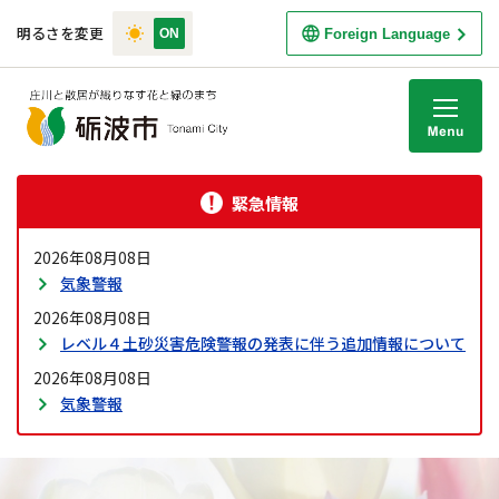
明るさを変更
Foreign Language
M
緊急情報
2026年08月08日
気象警報
2026年08月08日
レベル４土砂災害危険警報の発表に伴う追加情報について
2026年08月08日
気象警報