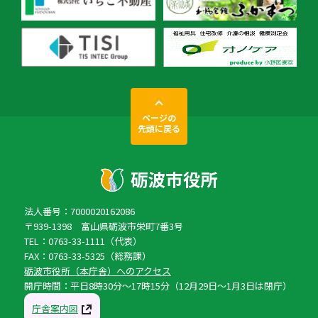
ページの
先頭に戻る
法人番号：7000020162086
〒939-1398 富山県砺波市栄町7番3号
TEL：0763-33-1111（代表）
FAX：0763-33-5325（総務課）
砺波市役所（本庁舎）へのアクセス
開庁時間：平日8時30分〜17時15分（12月29日〜1月3日は閉庁）
庁舎案内図