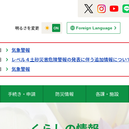
明るさを変更
Foreign Language
日
気象警報
日
レベル４土砂災害危険警報の発表に伴う追加情報につい
日
気象警報
手続き・申請
防災情報
各課・施設
くらしの情報