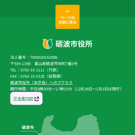
ページの
先頭に戻る
法人番号：7000020162086
〒939-1398 富山県砺波市栄町7番3号
TEL：0763-33-1111（代表）
FAX：0763-33-5325（総務課）
砺波市役所（本庁舎）へのアクセス
開庁時間：平日8時30分〜17時15分（12月29日〜1月3日は閉庁）
庁舎案内図