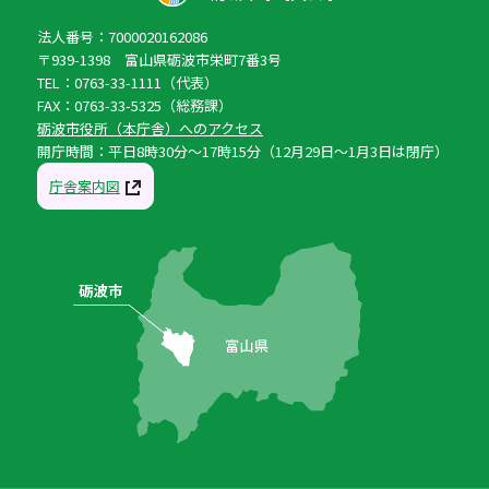
法人番号：7000020162086
〒939-1398 富山県砺波市栄町7番3号
TEL：0763-33-1111（代表）
FAX：0763-33-5325（総務課）
砺波市役所（本庁舎）へのアクセス
開庁時間：平日8時30分〜17時15分（12月29日〜1月3日は閉庁）
庁舎案内図