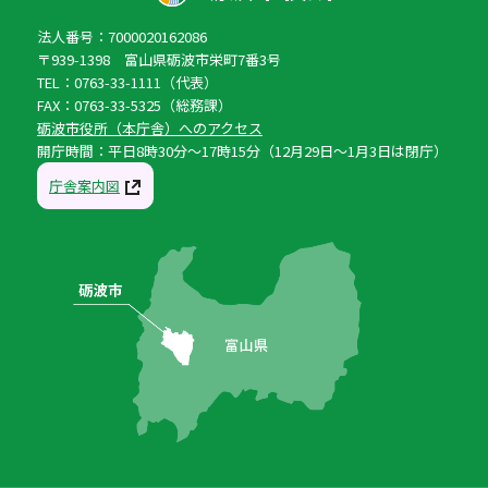
法人番号：7000020162086
〒939-1398 富山県砺波市栄町7番3号
TEL：0763-33-1111（代表）
FAX：0763-33-5325（総務課）
砺波市役所（本庁舎）へのアクセス
開庁時間：平日8時30分〜17時15分（12月29日〜1月3日は閉庁）
庁舎案内図