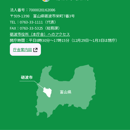
法人番号：7000020162086
〒939-1398 富山県砺波市栄町7番3号
TEL：0763-33-1111（代表）
FAX：0763-33-5325（総務課）
砺波市役所（本庁舎）へのアクセス
開庁時間：平日8時30分〜17時15分（12月29日〜1月3日は閉庁）
庁舎案内図