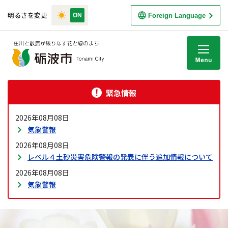
明るさを変更
Foreign Language
M
緊急情報
2026年08月08日
気象警報
2026年08月08日
レベル４土砂災害危険警報の発表に伴う追加情報について
2026年08月08日
気象警報