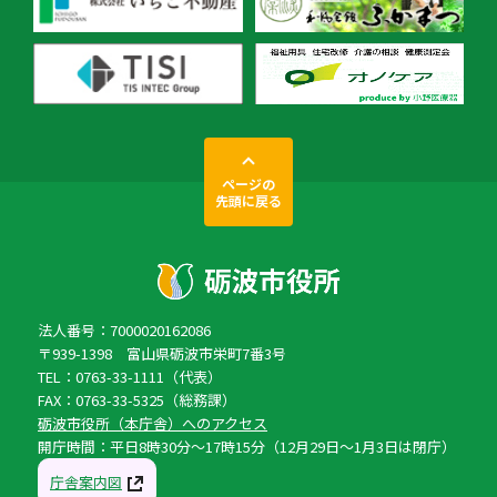
ページの
先頭に戻る
法人番号：7000020162086
〒939-1398 富山県砺波市栄町7番3号
TEL：0763-33-1111（代表）
FAX：0763-33-5325（総務課）
砺波市役所（本庁舎）へのアクセス
開庁時間：平日8時30分〜17時15分（12月29日〜1月3日は閉庁）
庁舎案内図