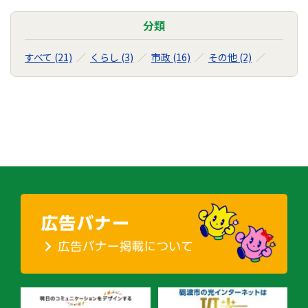
分類
すべて (21)
くらし (3)
市政 (16)
その他 (2)