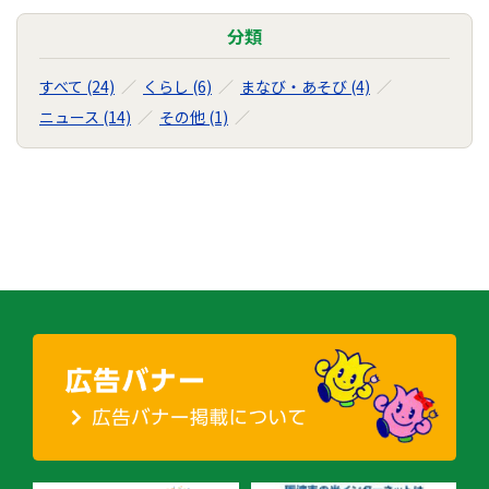
分類
すべて (24)
くらし (6)
まなび・あそび (4)
ニュース (14)
その他 (1)