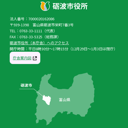
法人番号：7000020162086
〒939-1398 富山県砺波市栄町7番3号
TEL：0763-33-1111（代表）
FAX：0763-33-5325（総務課）
砺波市役所（本庁舎）へのアクセス
開庁時間：平日8時30分〜17時15分（12月29日〜1月3日は閉庁）
庁舎案内図