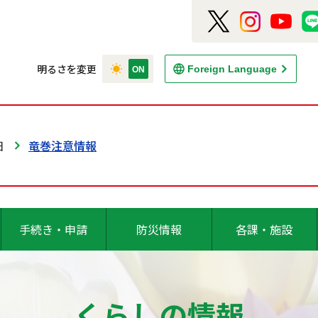
明るさを変更
Foreign Language
日
竜巻注意情報
手続き・申請
防災情報
各課・施設
くらしの情報