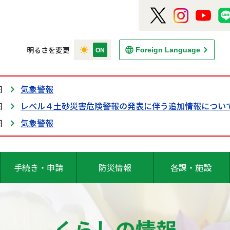
明るさを変更
Foreign Language
日
気象警報
日
レベル４土砂災害危険警報の発表に伴う追加情報につい
日
気象警報
手続き・申請
防災情報
各課・施設
くらしの情報