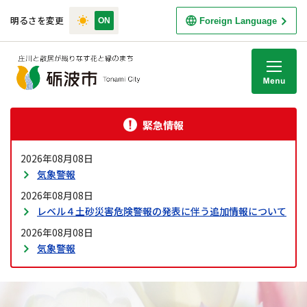
明るさを変更
Foreign Language
M
緊急情報
2026年08月08日
気象警報
2026年08月08日
レベル４土砂災害危険警報の発表に伴う追加情報について
2026年08月08日
気象警報