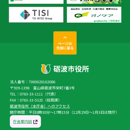
ページの
先頭に戻る
法人番号：7000020162086
〒939-1398 富山県砺波市栄町7番3号
TEL：0763-33-1111（代表）
FAX：0763-33-5325（総務課）
砺波市役所（本庁舎）へのアクセス
開庁時間：平日8時30分〜17時15分（12月29日〜1月3日は閉庁）
庁舎案内図